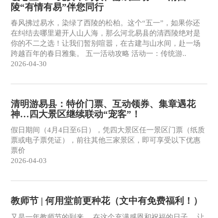
陵“有情有易”伴您同行
春风拂过易水，染绿了西陵的松柏。这个“五一”，如果你还
在纠结去哪里避开人山人海，那么河北易县的清西陵绝对是
你的不二之选！让我们暂别喧嚣，在古建与山水间，赴一场
跨越百年的春日雅集。 五一活动攻略 活动一：传统游..
2026-04-30
清明游易县：特价门票、互动领券、集章遇花
神…四大景区继续联动“宠客”！
假日期间（4月4日至6日），凭四大景区任一景区门票（纸质
票或电子票凭证），前往其他三家景区，即可享受以下优惠
票价
2026-04-03
教师节 | 何用堂前更种花（文中有免费福利！）
又是一年教师节的到来， 在这个充满感恩和祝福的日子， 让