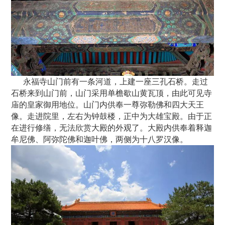
永福寺山门前有一条河道，上建一座三孔石桥。走过
石桥来到山门前，山门采用单檐歇山黄瓦顶，由此可见寺
庙的皇家御用地位。山门内供奉一尊弥勒佛和四大天王
像。走进院里，左右为钟鼓楼，正中为大雄宝殿。由于正
在进行修缮，无法欣赏大殿的外观了。大殿内供奉着释迦
牟尼佛、阿弥陀佛和迦叶佛，两侧为十八罗汉像。