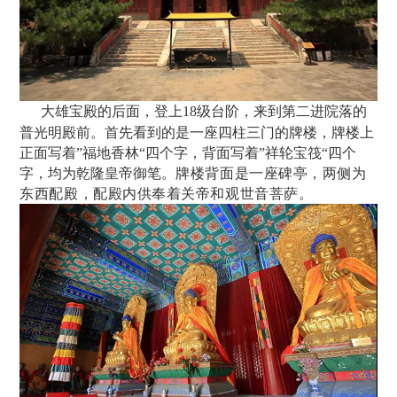
大雄宝殿的后面，登上18级台阶，来到第二进院落的
普光明殿前。首先看到的是一座四柱三门的牌楼，牌楼上
正面写着”福地香林“四个字，背面写着”祥轮宝筏“四个
字，均为乾隆皇帝御笔。
牌楼背面是一座碑亭，两侧为
东西配殿，配殿内供奉着关帝和观世音菩萨。