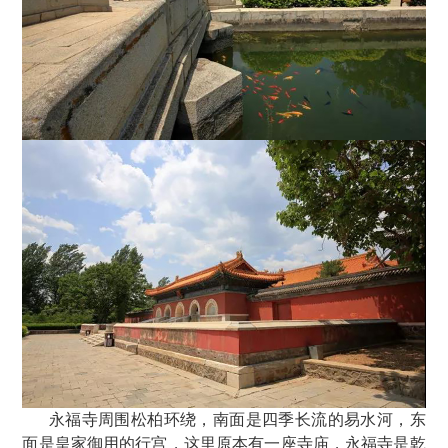
永福寺周围松柏环绕，南面是四季长流的易水河，东
面是皇家御用的行宫，这里原本有一座寺庙，永福寺是乾