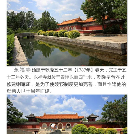
永 福 寺
始建于乾隆五十二年【1787年】春天，完工于五
，乾隆皇帝在此
十三年冬天。永福寺就位于
泰陵东面四千米
修建喇嘛庙，是为了使陵寝制度更加完善，而且恰逢他的
母亲去世
十周年而建。