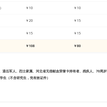
）
￥10
￥10
￥20
￥15
￥15
￥15
￥108
￥80
人、退伍军人、烈士家属、河北省无偿献血荣誉卡持有者、残疾人、70周
中小学生（不含研究生，凭有效证件）