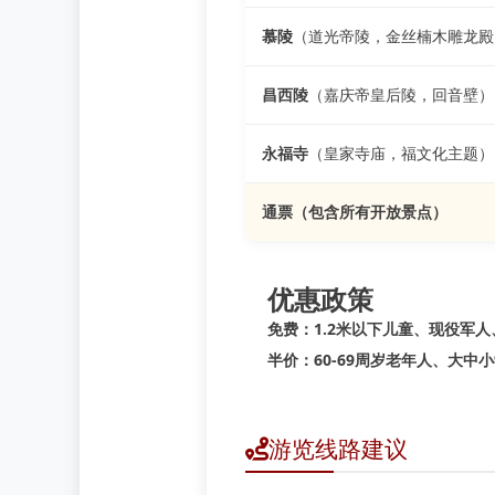
慕陵
（道光帝陵，金丝楠木雕龙殿
昌西陵
（嘉庆帝皇后陵，回音壁）
永福寺
（皇家寺庙，福文化主题）
通票
（包含所有开放景点）
优惠政策
免费：
1.2米以下儿童、现役军
半价：
60-69周岁老年人、大
游览线路建议