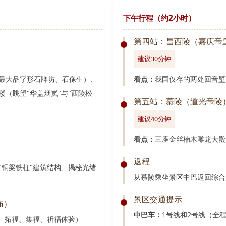
下午行程（约2小时）
）
第四站：昌西陵（嘉庆帝
建议30分钟
最大品字形石牌坊、石像生）、
看点：
我国仅存的两处回音壁
（眺望"华盖烟岚"与"西陵松
第五站：慕陵（道光帝陵
建议40分钟
）
看点：
三座金丝楠木雕龙大殿
返程
"铜梁铁柱"建筑结构、揭秘光绪
从慕陵乘坐景区中巴返回综合
景区交通提示
庙）
中巴车：
1号线和2号线（全程2
福、拓福、集福、祈福体验）