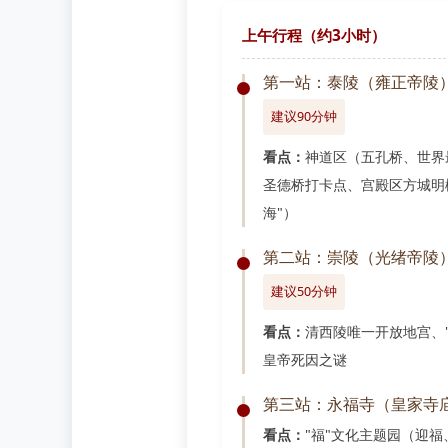
上午行程（约3小时）
第一站：泰陵（雍正帝陵
建议90分钟
看点：
神道区（五孔桥、世界
圣德桥打卡点、宫殿区方城明楼
海"）
第二站：崇陵（光绪帝陵
建议50分钟
看点：
清西陵唯一开放地宫、
皇帝死因之谜
第三站：永福寺（皇家寺
看点：
"福"文化主题园（迎