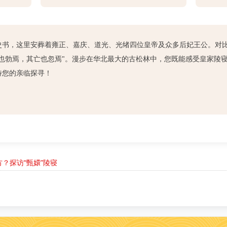
史书，这里安葬着雍正、嘉庆、道光、光绪四位皇帝及众多后妃王公。对
兴也勃焉，其亡也忽焉"。漫步在华北最大的古松林中，您既能感受皇家陵
待您的亲临探寻！
？探访“甄嬛”陵寝