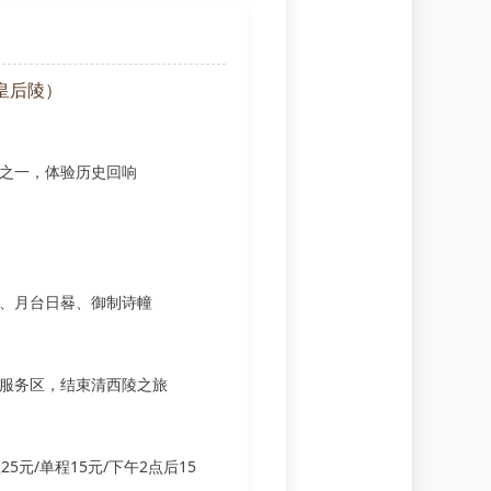
皇后陵）
之一，体验历史回响
）
、月台日晷、御制诗幢
服务区，结束清西陵之旅
5元/单程15元/下午2点后15