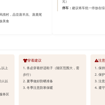
元）
停车：
建议将车统一停放在综
风情村，品尝蒸羊羔、蒸鹿尾
族美食
穿着建议
注
0人以上
1. 务必穿着舒适鞋子（陵区范围大，需
1. 
步行）
2. 
10人以
2. 夏季做好防晒准备
3. 
3. 冬季注意防寒保暖
4. 
合服务区