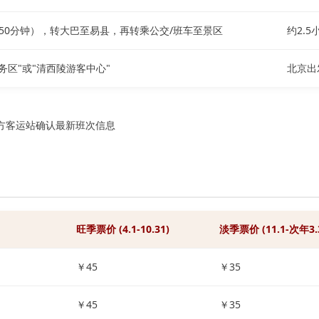
-50分钟），转大巴至易县，再转乘公交/班车至景区
约2.5
务区"或"清西陵游客中心"
北京出
方客运站确认最新班次信息
旺季票价 (4.1-10.31)
淡季票价 (11.1-次年3.
￥45
￥35
￥45
￥35