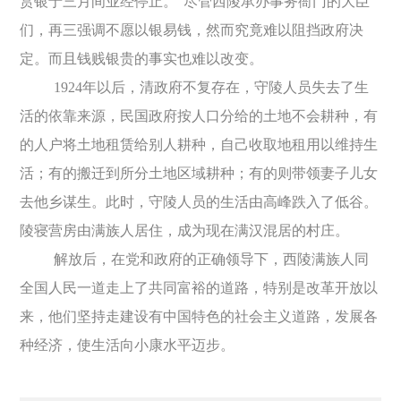
赏银于三月间业经停止。”尽管西陵承办事务衙门的大臣
们，再三强调不愿以银易钱，然而究竟难以阻挡政府决
定。而且钱贱银贵的事实也难以改变。
1924年以后，清政府不复存在，守陵人员失去了生
活的依靠来源，民国政府按人口分给的土地不会耕种，有
的人户将土地租赁给别人耕种，自己收取地租用以维持生
活；有的搬迁到所分土地区域耕种；有的则带领妻子儿女
去他乡谋生。此时，守陵人员的生活由高峰跌入了低谷。
陵寝营房由满族人居住，成为现在满汉混居的村庄。
解放后，在党和政府的正确领导下，西陵满族人同
全国人民一道走上了共同富裕的道路，特别是改革开放以
来，他们坚持走建设有中国特色的社会主义道路，发展各
种经济，使生活向小康水平迈步。