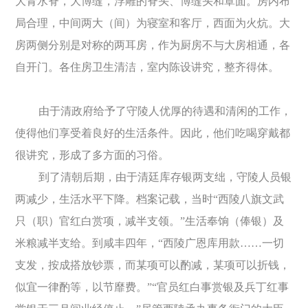
大青水脊，大博缝，浮雕的脊头、博缝头和罩面。房内布
局合理，中间两大（间）为寝室和客厅，西面为火炕。大
房两侧分别是对称的两耳房，作为厨房不与大房相通，各
自开门。各住房卫生清洁，室内陈设讲究，整齐得体。
由于清政府给予了守陵人优厚的待遇和清闲的工作，
使得他们享受着良好的生活条件。因此，他们吃喝穿戴都
很讲究，形成了多方面的习俗。
到了清朝后期，由于清廷库存银两支绌，守陵人员银
两减少，生活水平下降。档案记载，当时“西陵八旗文武
只（职）官红白赏项，减半支领。”生活奉饷（俸银）及
米粮减半支给。到咸丰四年，“西陵广恩库用款……一切
支发，按成搭放钞票，而某项可以酌减，某项可以折钱，
似宜一律酌等，以节靡费。”“官员红白事赏银及兵丁红事