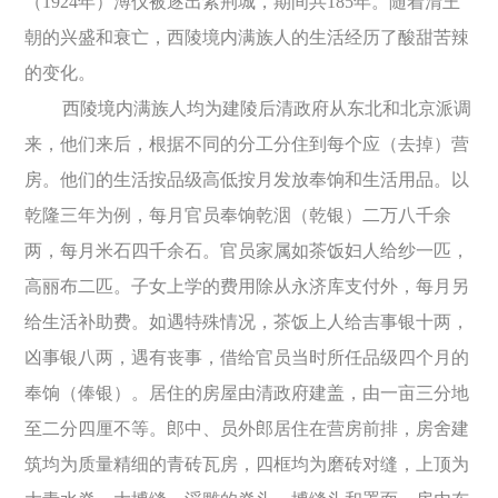
（1924年）溥仪被逐出紫荆城，期间共185年。随着清王
朝的兴盛和衰亡，西陵境内满族人的生活经历了酸甜苦辣
的变化。
西陵境内满族人均为建陵后清政府从东北和北京派调
来，他们来后，根据不同的分工分住到每个应（去掉）营
房。他们的生活按品级高低按月发放奉饷和生活用品。以
乾隆三年为例，每月官员奉饷乾洇（乾银）二万八千余
两，每月米石四千余石。官员家属如茶饭妇人给纱一匹，
高丽布二匹。子女上学的费用除从永济库支付外，每月另
给生活补助费。如遇特殊情况，茶饭上人给吉事银十两，
凶事银八两，遇有丧事，借给官员当时所任品级四个月的
奉饷（俸银）。居住的房屋由清政府建盖，由一亩三分地
至二分四厘不等。郎中、员外郎居住在营房前排，房舍建
筑均为质量精细的青砖瓦房，四框均为磨砖对缝，上顶为