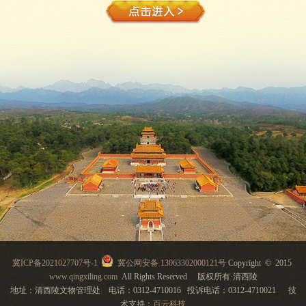
冀ICP备2021027707号-1
冀公网安备 13063302000121号
Copyright © 2015
www.qingxiling.com
All Rights Reserved 版权所有·清西陵
地址：清西陵文物管理处 电话：0312-4710016 投诉电话：0312-4710021 技
术支持：
百云科技